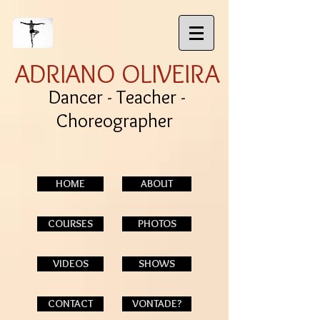
ADRIANO OLIVEIRA
Dancer - Teacher -
Choreographer
HOME
ABOUT
COURSES
PHOTOS
VIDEOS
SHOWS
CONTACT
VONTADE?