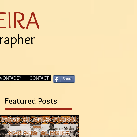
EIRA
grapher
VONTADE?
CONTACT
Share
Featured Posts