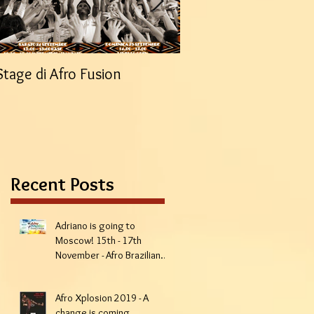
Stage di Afro Fusion
Spettacolo di fine an
Officina Tribale
Recent Posts
Adriano is going to
Moscow! 15th - 17th
November - Afro Brazilian
Week
Afro Xplosion 2019 - A
change is coming