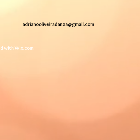
adrianooliveiradanza@gmail.com
ed with
Wix.com