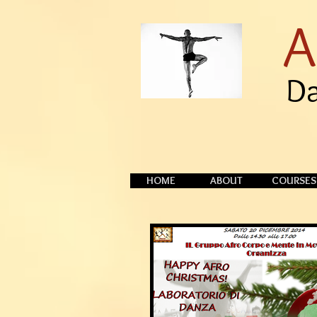
A
Da
HOME
ABOUT
COURSES