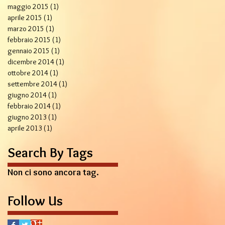
maggio 2015
(1)
1 post
aprile 2015
(1)
1 post
marzo 2015
(1)
1 post
febbraio 2015
(1)
1 post
gennaio 2015
(1)
1 post
dicembre 2014
(1)
1 post
ottobre 2014
(1)
1 post
settembre 2014
(1)
1 post
giugno 2014
(1)
1 post
febbraio 2014
(1)
1 post
giugno 2013
(1)
1 post
aprile 2013
(1)
1 post
Search By Tags
Non ci sono ancora tag.
Follow Us