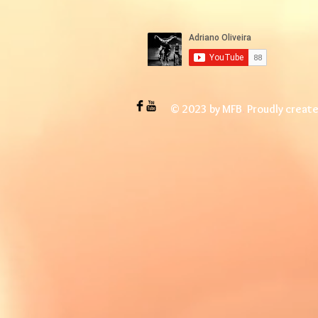
© 2023 by MFB
.
Proudly creat