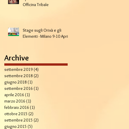
Officina Tribale
Stage sugli Orixà e gli
Elementi - Milano 9-10 Aprile
Archive
settembre 2019
(4)
4 post
settembre 2018
(2)
2 post
giugno 2018
(1)
1 post
settembre 2016
(1)
1 post
aprile 2016
(1)
1 post
marzo 2016
(1)
1 post
febbraio 2016
(1)
1 post
ottobre 2015
(2)
2 post
settembre 2015
(2)
2 post
giugno 2015
(5)
5 post