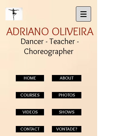
ADRIANO OLIVEIRA
Dancer - Teacher -
Choreographer
HOME
ABOUT
COURSES
PHOTOS
VIDEOS
SHOWS
CONTACT
VONTADE?