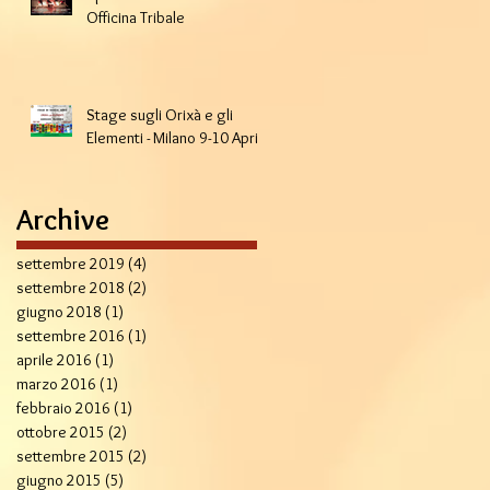
Officina Tribale
Stage sugli Orixà e gli
Elementi - Milano 9-10 Aprile
Archive
settembre 2019
(4)
4 post
settembre 2018
(2)
2 post
giugno 2018
(1)
1 post
settembre 2016
(1)
1 post
aprile 2016
(1)
1 post
marzo 2016
(1)
1 post
febbraio 2016
(1)
1 post
ottobre 2015
(2)
2 post
settembre 2015
(2)
2 post
giugno 2015
(5)
5 post