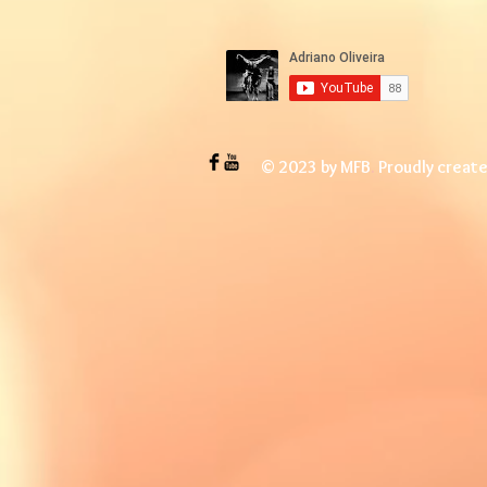
© 2023 by MFB
.
Proudly creat