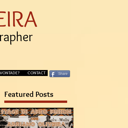
EIRA
grapher
VONTADE?
CONTACT
Share
Featured Posts