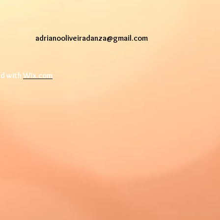
adrianooliveiradanza@gmail.com
ed with
Wix.com