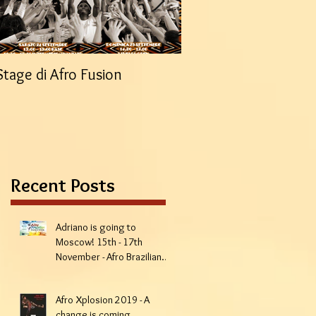
o
Stage di Afro Fusion
Spettacolo di fine an
Officina Tribale
Recent Posts
Adriano is going to
Moscow! 15th - 17th
November - Afro Brazilian
Week
Afro Xplosion 2019 - A
change is coming