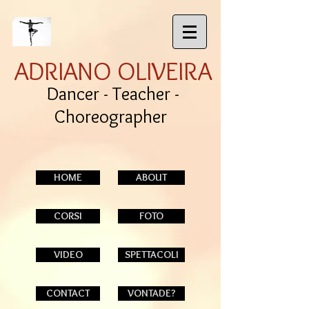
ADRIANO OLIVEIRA
Dancer - Teacher -
Choreographer
HOME
ABOUT
CORSI
FOTO
VIDEO
SPETTACOLI
CONTACT
VONTADE?