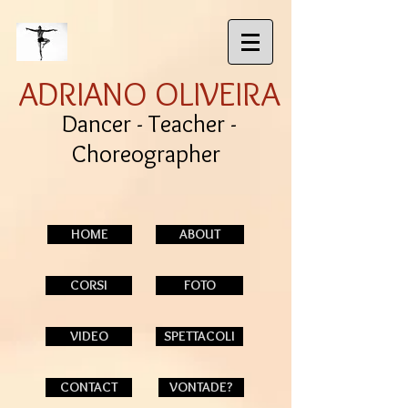
ADRIANO OLIVEIRA
Dancer - Teacher -
Choreographer
HOME
ABOUT
CORSI
FOTO
VIDEO
SPETTACOLI
CONTACT
VONTADE?