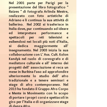
Nel 2001 parte per Parigi per la
presentazione del libro fotografico "
Raizes " di fotografa Arlinda Mestre,
realizzato con foto artistiche di
Adriano e lì continua la sua attività di
ballerino. Nel 2002 si trasferisce in
Italia dove, pur continuando ad ideare
ed interpretare performance e
spettacoli per reti televisivi e
esibendosi nei locali più noti d'Italia,
si dedica maggiormente all'
insegnamento. Nel 2003 inizia la sua
collaborazione con L' Ass. Cult. Kolon
Kandyà nel ruolo di coreografo e di
mediatore culturale e all' interno dei
progetti dell' associazione si reca un
mese in Burkina Faso ad approfondire
ulteriormente lo studio dell' afro
tradizionale e a tenere seminari e
stage di afro contemporaneo. Nel
2013 ha fondato il Gruppo Afro Corpo
e Mente in Movimento con lo scopo
di portare i propri corsi e spettacoli in
giro per l’Italia e di organizzare stage
di danza Afro.