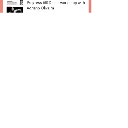
Progress 68! Dance workshop with
Adriano Oliveira
New Saturday Course starting 13th
October at Goldsmiths!!
Performance at AfroXplosion Festival -
Les Femmes Africaines!!