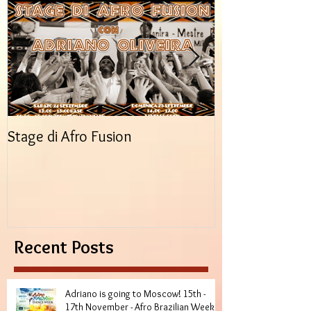
Stage di Afro Fusion
Spettacolo di f
Tribale
Recent Posts
Adriano is going to Moscow! 15th -
17th November - Afro Brazilian Week